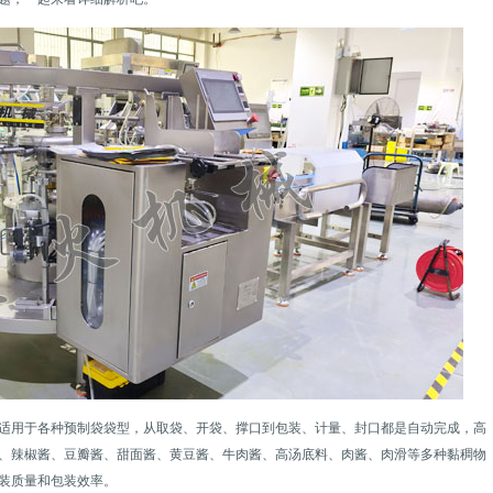
适用于各种预制袋袋型，从取袋、开袋、撑口到包装、计量、封口都是自动完成，高
、辣椒酱、豆瓣酱、甜面酱、黄豆酱、牛肉酱、高汤底料、肉酱、肉滑等多种黏稠物
装质量和包装效率。